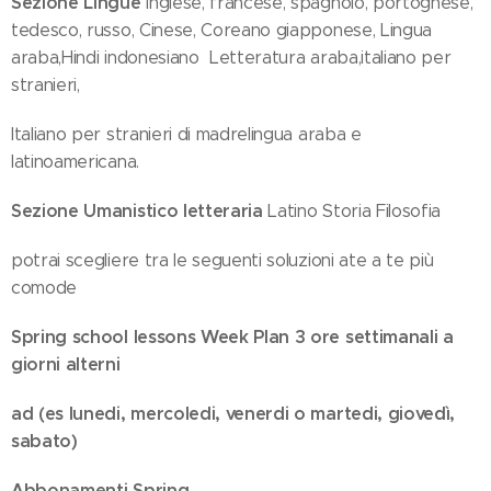
Sezione Lingue
inglese, francese, spagnolo, portoghese,
tedesco, russo, Cinese, Coreano giapponese, Lingua
araba,Hindi indonesiano Letteratura araba,italiano per
stranieri,
Italiano per stranieri di madrelingua araba e
latinoamericana.
Sezione Umanistico letteraria
Latino Storia Filosofia
potrai scegliere tra le seguenti soluzioni ate a te più
comode
Spring school lessons Week Plan 3 ore settimanali a
giorni alterni
ad (es lunedi, mercoledi, venerdi o martedi, giovedì,
sabato)
Abbonamenti Spring