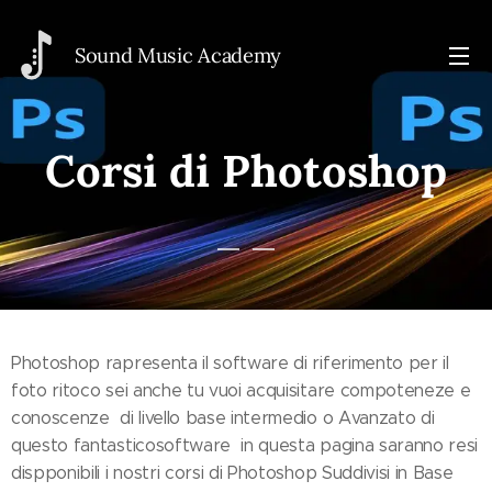
Sou
nd Music Academy
Corsi di Photoshop
Photoshop rapresenta il software di riferimento per il
foto ritoco sei anche tu vuoi acquisitare compoteneze e
conoscenze di livello base intermedio o Avanzato di
questo fantasticosoftware in questa pagina saranno resi
dispponibili i nostri corsi di Photoshop Suddivisi in Base