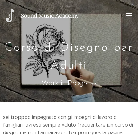
Sou
nd Music Academy
Corso di Disegno per
Adulti
Work in Progress
sei tropppo impegnato con gli impegni di lavoro o
famigliari avresti sempre voluto frequentare iun corso di
diegno ma non hai mai avuto tempo in questa pagina