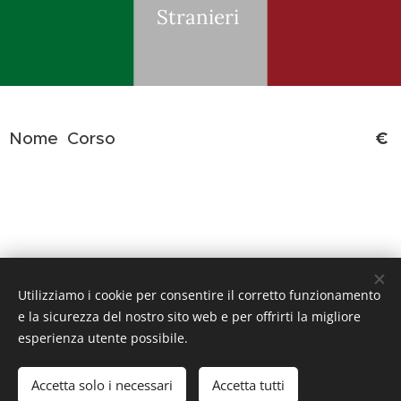
Stranieri
€
Nome Corso
Utilizziamo i cookie per consentire il corretto funzionamento
e la sicurezza del nostro sito web e per offrirti la migliore
esperienza utente possibile.
© 2016
Sound Music Academy
/ Nessuna bacchetta è stata
rotta durante la realizzazione di questo sito
Accetta solo i necessari
Accetta tutti
Creato con
Webnode
Cookies