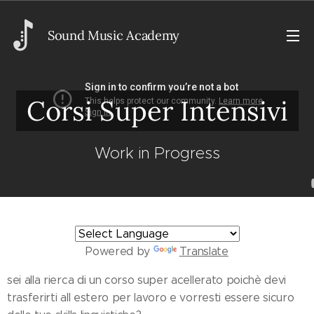
Sou
nd Music Academy
Corsi Super Intensivi
Work in Progress
Powered by
Translate
sei alla rierca di un corso super acellerato poichè devi
trasferirti all estero per lavoro e vorresti essere sicuro