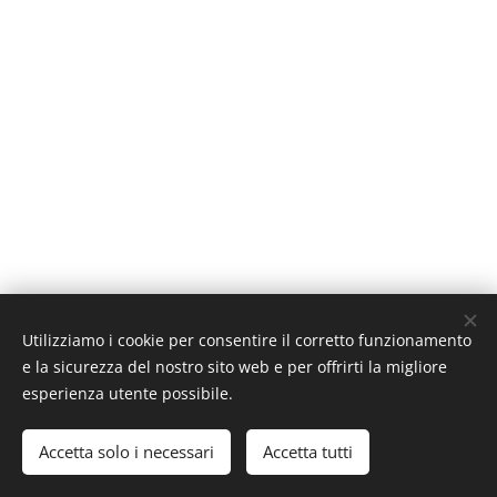
Utilizziamo i cookie per consentire il corretto funzionamento
e la sicurezza del nostro sito web e per offrirti la migliore
esperienza utente possibile.
© 2016
Sound Music Academy
/ Nessuna bacchetta è stata
rotta durante la realizzazione di questo sito
Accetta solo i necessari
Accetta tutti
Creato con
Webnode
Cookies