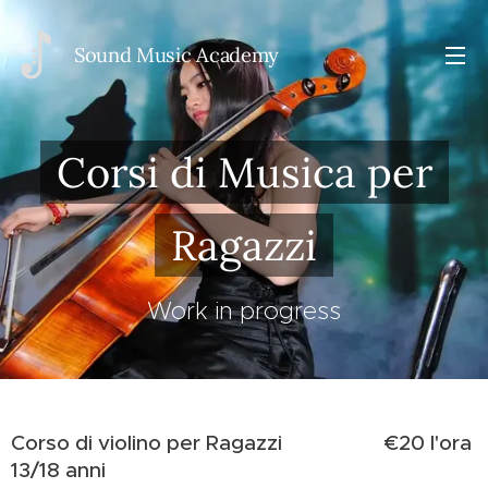
Sou
nd Music Academy
Corsi di Musica per
Ragazzi
Work in progress
Corso di violino per Ragazzi
€20 l'ora
13/18 anni